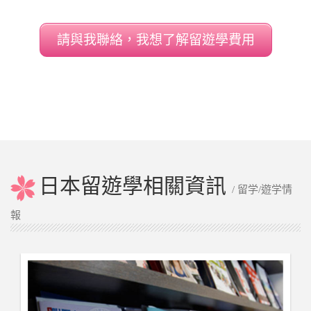
掌握并且靈活運用是我們教學的主旨。 3. 3.經
驗豐富的工作人員不只在言語面給予協助也能
請與我聯絡，我想了解留遊學費用
幫忙解決生活上的疑難雜症。全員都曾是海外
生活的經驗者,最能理解留學生的心情.
日本留遊學相關資訊
/ 留学/遊学情
報