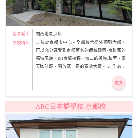
地區城市
關西地區京都
1. 位於京都市中心。全新校舍從外觀到內部，
學校特色
可以充分感受到京都著名的傳統建築-京町家的
獨特風貌。ISI京都校獨一無二的設施:和室、露
天咖啡廳、開放感十足的寬敞大廳。 2. 作為日
本的古都，有著悠久的建築物和祭典活動，可
以體驗豐富的日本文化。 3. 每班人數上限為15
更多
人的小班制。不僅與老師同學之間感覺更親近,
輕鬆的氣氛,重視會話溝通能力的提升。
ARC日本語學校-京都校