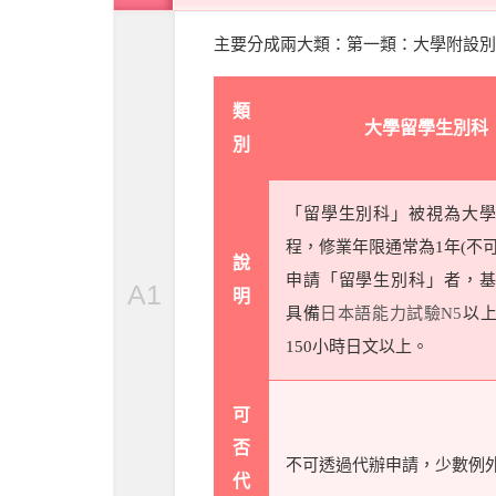
主要分成兩大類：第一類：大學附設別
類
大學留學生別科
別
「留學生別科」被視為大學
程，修業年限通常為1年(不可
說
申請「留學生別科」者，基
A1
明
具備
日本語能力試驗N5
以
150小時日文以上。
可
否
不可透過代辦申請，少數例
代