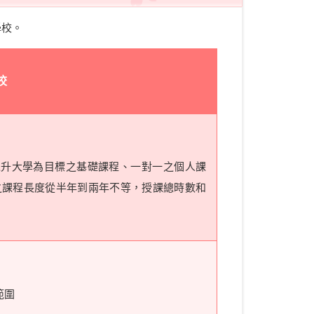
學校。
校
以升大學為目標之基礎課程、一對一之個人課
之課程長度從半年到兩年不等，授課總時數和
範圍