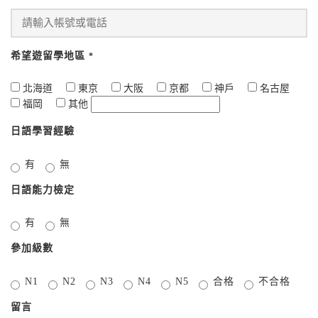
希望遊留學地區
*
北海道
東京
大阪
京都
神戶
名古屋
福岡
其他
日語學習經驗
有
無
日語能力檢定
有
無
參加級數
N1
N2
N3
N4
N5
合格
不合格
留言