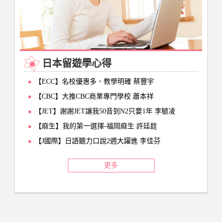
日本留遊學心得
【ECC】名校優惠多、教學明確 蔡豐宇
【CBC】大推CBC商業專門學校 蕭本祥
【JET】謝謝JET讓我50音到N2只要1年 李毓凌
【麻生】我的第一選擇-福岡麻生 許廷銓
【J國際】日語聽力口說2週大躍進 李佳芬
更多